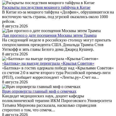
Раскрыты последствия мощного тайфуна в Китае
В Китае из-за мощного тайфуна «Долфин», обрушившегося на
восточную часть страны, под угрозой оказались около 1000
рейсов.
8 августа 2026
Дан прогноз о дате посещения Москвы зятем Трампа
На следующей неделе в российскую столицу могут приехать
спецпосланник президента США Дональда Трампа Стив
Уиткофф и зять главы Белого дома Джаред Кушнер.
8 августа 2026
«Балтика» на выезде переиграла «Крылья Советов»
«Балтика» в гостях одержала победу над «Крыльями Советов»
со счетом 2:0 в матче второго тура Российской премьер-лиги
(РПЛ), сообщает корреспондент «Ленты.ру».Счет на...
8 августа 2026
Врач опровергла главный миф о семечках
Кандидат медицинских наук, доцент кафедры
поликлинической терапии ИКМ Пироговского Университета
Татьяна Миронова рассказала, насколько справедлив
стереотип о том, что семечк...
8 августа 2026