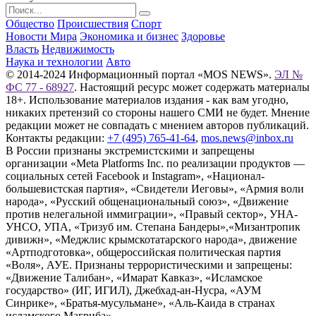
Общество
Происшествия
Спорт
Новости Мира
Экономика и бизнес
Здоровье
Власть
Недвижимость
Наука и технологии
Авто
© 2014-2024 Информационный портал «MOS NEWS».
ЭЛ №
ФС 77 - 68927
. Настоящий ресурс может содержать материалы
18+. Использование материалов издания - как вам угодно,
никаких претензий со стороны нашего СМИ не будет. Мнение
редакции может не совпадать с мнением авторов публикаций.
Контакты редакции:
+7 (495) 765-41-64
,
mos.news@inbox.ru
В России признаны экстремистскими и запрещены
организации «Meta Platforms Inc. по реализации продуктов —
социальных сетей Facebook и Instagram», «Национал-
большевистская партия», «Свидетели Иеговы», «Армия воли
народа», «Русский общенациональный союз», «Движение
против нелегальной иммиграции», «Правый сектор», УНА-
УНСО, УПА, «Тризуб им. Степана Бандеры»,«Мизантропик
дивижн», «Меджлис крымскотатарского народа», движение
«Артподготовка», общероссийская политическая партия
«Воля», АУЕ. Признаны террористическими и запрещены:
«Движение Талибан», «Имарат Кавказ», «Исламское
государство» (ИГ, ИГИЛ), Джебхад-ан-Нусра, «АУМ
Синрике», «Братья-мусульмане», «Аль-Каида в странах
исламского Магриба».