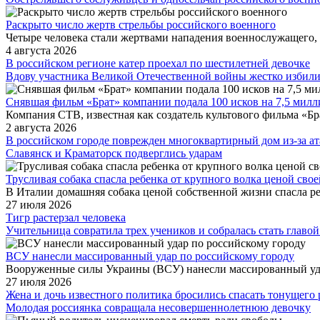
Раскрыто число жертв стрельбы российского военного
Четыре человека стали жертвами нападения военнослужащего, 
4 августа 2026
В российском регионе катер проехал по шестилетней девочке
Вдову участника Великой Отечественной войны жестко избил
Снявшая фильм «Брат» компании подала 100 исков на 7,5 милл
Компания СТВ, известная как создатель культового фильма «Бра
2 августа 2026
В российском городе поврежден многоквартирный дом из-за а
Славянск и Краматорск подверглись ударам
Трусливая собака спасла ребенка от крупного волка ценой сво
В Италии домашняя собака ценой собственной жизни спасла реб
27 июля 2026
Тигр растерзал человека
Учительница совратила трех учеников и собралась стать главо
ВСУ нанесли массированный удар по российскому городу
Вооруженные силы Украины (ВСУ) нанесли массированный удар
27 июля 2026
Жена и дочь известного политика бросились спасать тонущего 
Молодая россиянка совращала несовершеннолетнюю девочку