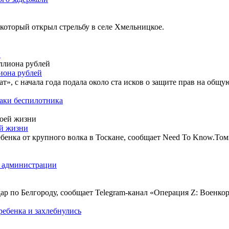
который открыл стрельбу в селе Хмельницкое.
и
иона рублей
т», с начала года подала около ста исков о защите прав на общ
таки беспилотника
ей жизни
енка от крупного волка в Тоскане, сообщает Need To Know.Томм
й администрации
 по Белгороду, сообщает Telegram-канал «Операция Z: Военкор
ребенка и захлебнулись