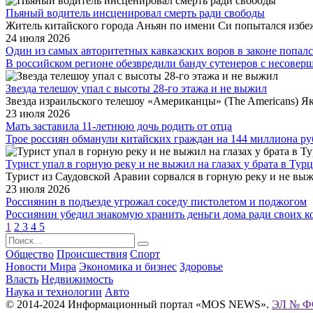
Пьяный водитель инсценировал смерть ради свободы
Житель китайского города Аньян по имени Си попытался избеж
24 июля 2026
Один из самых авторитетных кавказских воров в законе попалс
В российском регионе обезвредили банду сутенеров с несове
Звезда телешоу упал с высоты 28-го этажа и не выжил
Звезда израильского телешоу «Американцы» (The Americans) Я
23 июля 2026
Мать заставила 11-летнюю дочь родить от отца
Трое россиян обманули китайских граждан на 144 миллиона ру
Турист упал в горную реку и не выжил на глазах у брата в Тур
Турист из Саудовской Аравии сорвался в горную реку и не выж
23 июля 2026
Россиянин в подъезде угрожал соседу пистолетом и поджогом
Россиянин убедил знакомую хранить деньги дома ради своих 
1
2
3
4
5
Общество
Происшествия
Спорт
Новости Мира
Экономика и бизнес
Здоровье
Власть
Недвижимость
Наука и технологии
Авто
© 2014-2024 Информационный портал «MOS NEWS».
ЭЛ № ФС