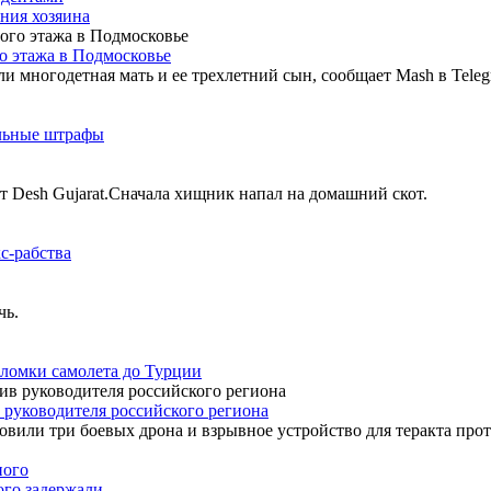
ния хозяина
о этажа в Подмосковье
и многодетная мать и ее трехлетний сын, сообщает Mash в Teleg
льные штрафы
т Desh Gujarat.Сначала хищник напал на домашний скот.
с-рабства
чь.
поломки самолета до Турции
 руководителя российского региона
вили три боевых дрона и взрывное устройство для теракта проти
ного
ого задержали