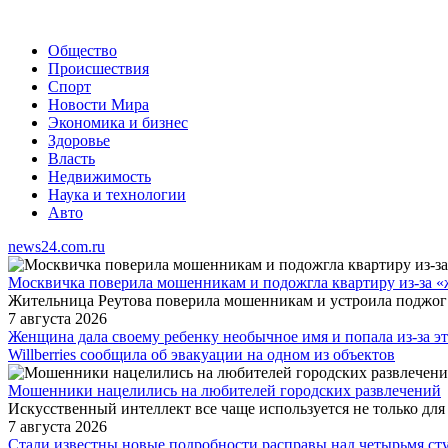
Общество
Происшествия
Спорт
Новости Мира
Экономика и бизнес
Здоровье
Власть
Недвижимость
Наука и технологии
Авто
news24.com.ru
Москвичка поверила мошенникам и подожгла квартиру из-за 
Жительница Реутова поверила мошенникам и устроила поджог 
7 августа 2026
Женщина дала своему ребенку необычное имя и попала из-за э
Willberries сообщила об эвакуации на одном из объектов
Мошенники нацелились на любителей городских развлечений
Искусственный интеллект все чаще используется не только для
7 августа 2026
Стали известны новые подробности расправы над четырьмя ст