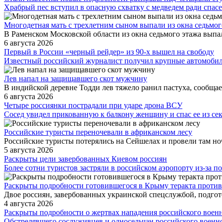
Храбрый пес вступил в опасную схватку с медведем ради спасе
Многодетная мать с трехлетним сыном выпали из окна седьмог
В Раменском Московской области из окна седьмого этажа выпал
6 августа 2026
Первый в России «черный рейдер» из 90-х вышел на свободу
Известный российский журналист получил крупные автомоби
Лев напал на защищавшего скот мужчину
В индийской деревне Тодди лев тяжело ранил пастуха, сообщае
6 августа 2026
Четыре россиянки пострадали при ударе дрона ВСУ
Сосед увидел прикованную к балкону женщину и спас ее из сек
Российские туристы переночевали в африканском лесу
Российские туристы потерялись на Сейшелах и провели там но
5 августа 2026
Раскрыты цели завербованных Киевом россиян
Более сотни туристов застряли в российском аэропорту из-за 
Раскрыты подробности готовившегося в Крыму теракта против
Двое россиян, завербованных украинской спецслужбой, подгото
4 августа 2026
Раскрыты подробности о жертвах нападения российского воен
Обстрелявшего сослуживцев и односельчан российского военн