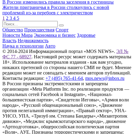
В России изменились правила заселения в гостиницы
Жители приграничья в России столкнулись с новой
проблемой из-за перебоев с электричеством
1
2
3
4
5
Общество
Происшествия
Спорт
Новости Мира
Экономика и бизнес
Здоровье
Власть
Недвижимость
Наука и технологии
Авто
© 2014-2024 Информационный портал «MOS NEWS».
ЭЛ №
ФС 77 - 68927
. Настоящий ресурс может содержать материалы
18+. Использование материалов издания - как вам угодно,
никаких претензий со стороны нашего СМИ не будет. Мнение
редакции может не совпадать с мнением авторов публикаций.
Контакты редакции:
+7 (495) 765-41-64
,
mos.news@inbox.ru
В России признаны экстремистскими и запрещены
организации «Meta Platforms Inc. по реализации продуктов —
социальных сетей Facebook и Instagram», «Национал-
большевистская партия», «Свидетели Иеговы», «Армия воли
народа», «Русский общенациональный союз», «Движение
против нелегальной иммиграции», «Правый сектор», УНА-
УНСО, УПА, «Тризуб им. Степана Бандеры»,«Мизантропик
дивижн», «Меджлис крымскотатарского народа», движение
«Артподготовка», общероссийская политическая партия
«Воля», АУЕ. Признаны террористическими и запрещены: