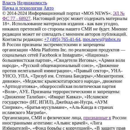
Власть
Недвижимость
Наука и технологии
Авто
© 2014-2024 Информационный портал «MOS NEWS».
ЭЛ №
ФС 77 - 68927
. Настоящий ресурс может содержать материалы
18+. Использование материалов издания - как вам угодно,
никаких претензий со стороны нашего СМИ не будет. Мнение
редакции может не совпадать с мнением авторов публикаций.
Контакты редакции:
+7 (495) 765-41-64
,
mos.news@inbox.ru
В России признаны экстремистскими и запрещены
организации «Meta Platforms Inc. по реализации продуктов —
социальных сетей Facebook и Instagram», «Национал-
большевистская партия», «Свидетели Иеговы», «Армия воли
народа», «Русский общенациональный союз», «Движение
против нелегальной иммиграции», «Правый сектор», УНА-
УНСО, УПА, «Тризуб им. Степана Бандеры»,«Мизантропик
дивижн», «Меджлис крымскотатарского народа», движение
«Артподготовка», общероссийская политическая партия
«Воля», АУЕ. Признаны террористическими и запрещены:
«Движение Талибан», «Имарат Кавказ», «Исламское
государство» (ИГ, ИГИЛ), Джебхад-ан-Нусра, «АУМ
Синрике», «Братья-мусульмане», «Аль-Каида в странах
исламского Магриба».
Организации, СМИ и физические лица,
признанные в
России
иностранными агентами: «Альянс врачей», «Лига
Избирателей», «Фонд борьбы с коррупцией», «В защиту прав