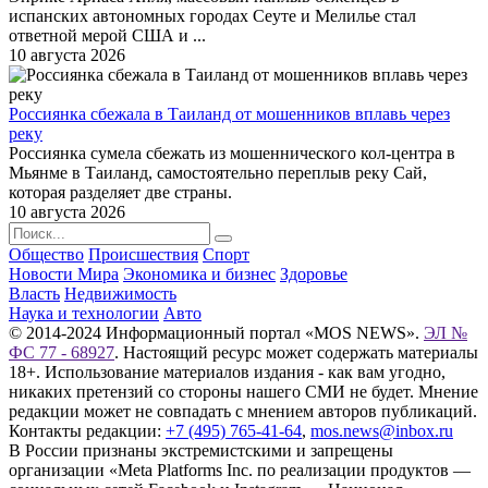
испанских автономных городах Сеуте и Мелилье стал
ответной мерой США и ...
10 августа 2026
Россиянка сбежала в Таиланд от мошенников вплавь через
реку
Россиянка сумела сбежать из мошеннического кол-центра в
Мьянме в Таиланд, самостоятельно переплыв реку Сай,
которая разделяет две страны.
10 августа 2026
Общество
Происшествия
Спорт
Новости Мира
Экономика и бизнес
Здоровье
Власть
Недвижимость
Наука и технологии
Авто
© 2014-2024 Информационный портал «MOS NEWS».
ЭЛ №
ФС 77 - 68927
. Настоящий ресурс может содержать материалы
18+. Использование материалов издания - как вам угодно,
никаких претензий со стороны нашего СМИ не будет. Мнение
редакции может не совпадать с мнением авторов публикаций.
Контакты редакции:
+7 (495) 765-41-64
,
mos.news@inbox.ru
В России признаны экстремистскими и запрещены
организации «Meta Platforms Inc. по реализации продуктов —