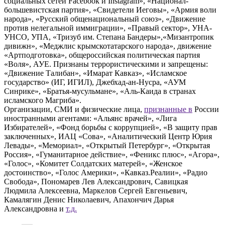
социальных сетей Facebook и Instagram», «Национал-
большевистская партия», «Свидетели Иеговы», «Армия воли
народа», «Русский общенациональный союз», «Движение
против нелегальной иммиграции», «Правый сектор», УНА-
УНСО, УПА, «Тризуб им. Степана Бандеры»,«Мизантропик
дивижн», «Меджлис крымскотатарского народа», движение
«Артподготовка», общероссийская политическая партия
«Воля», АУЕ. Признаны террористическими и запрещены:
«Движение Талибан», «Имарат Кавказ», «Исламское
государство» (ИГ, ИГИЛ), Джебхад-ан-Нусра, «АУМ
Синрике», «Братья-мусульмане», «Аль-Каида в странах
исламского Магриба».
Организации, СМИ и физические лица,
признанные в
России
иностранными агентами: «Альянс врачей», «Лига
Избирателей», «Фонд борьбы с коррупцией», «В защиту прав
заключенных», ИАЦ «Сова», «Аналитический Центр Юрия
Левады», «Мемориал», «Открытый Петербург», «Открытая
Россия», «Гуманитарное действие», «Феникс плюс», «Агора»,
«Голос», «Комитет Солдатских матерей», «Женское
достоинство», «Голос Америки», «Кавказ.Реалии», «Радио
Свобода», Пономарев Лев Александрович, Савицкая
Людмила Алексеевна, Маркелов Сергей Евгеньевич,
Камалягин Денис Николаевич, Апахончич Дарья
Александровна и
т.д.