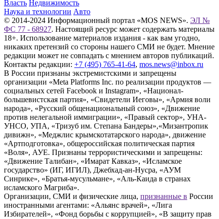
Власть
Недвижимость
Наука и технологии
Авто
© 2014-2024 Информационный портал «MOS NEWS».
ЭЛ №
ФС 77 - 68927
. Настоящий ресурс может содержать материалы
18+. Использование материалов издания - как вам угодно,
никаких претензий со стороны нашего СМИ не будет. Мнение
редакции может не совпадать с мнением авторов публикаций.
Контакты редакции:
+7 (495) 765-41-64
,
mos.news@inbox.ru
В России признаны экстремистскими и запрещены
организации «Meta Platforms Inc. по реализации продуктов —
социальных сетей Facebook и Instagram», «Национал-
большевистская партия», «Свидетели Иеговы», «Армия воли
народа», «Русский общенациональный союз», «Движение
против нелегальной иммиграции», «Правый сектор», УНА-
УНСО, УПА, «Тризуб им. Степана Бандеры»,«Мизантропик
дивижн», «Меджлис крымскотатарского народа», движение
«Артподготовка», общероссийская политическая партия
«Воля», АУЕ. Признаны террористическими и запрещены:
«Движение Талибан», «Имарат Кавказ», «Исламское
государство» (ИГ, ИГИЛ), Джебхад-ан-Нусра, «АУМ
Синрике», «Братья-мусульмане», «Аль-Каида в странах
исламского Магриба».
Организации, СМИ и физические лица,
признанные в
России
иностранными агентами: «Альянс врачей», «Лига
Избирателей», «Фонд борьбы с коррупцией», «В защиту прав